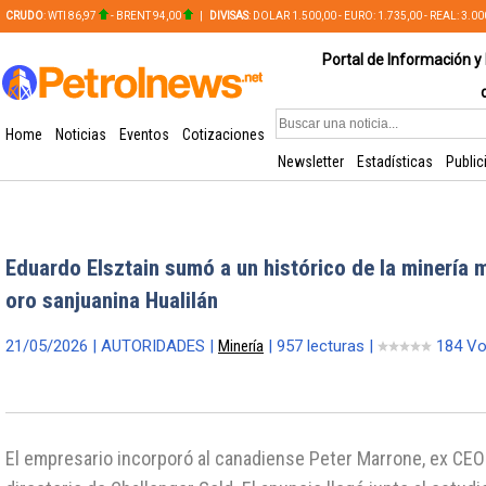
CRUDO
: WTI 86,97
- BRENT 94,00
|
DIVISAS
: DOLAR 1.500,00 - EURO: 1.735,00 - REAL: 3.0
PLATA: 56,65 - COBRE: 628,49
Portal de Información y 
Home
Noticias
Eventos
Cotizaciones
Newsletter
Estadísticas
Public
Eduardo Elsztain sumó a un histórico de la minería m
oro sanjuanina Hualilán
21/05/2026 | AUTORIDADES |
Minería
| 957 lecturas |
184 Vo
El empresario incorporó al canadiense Peter Marrone, ex CEO