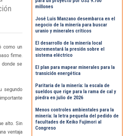
para un proyecto por US$ 9.700
millones
ción
José Luis Manzano desembarca en el
negocio de la minería para buscar
uranio y minerales críticos
El desarrollo de la minería local
nó como un
incrementará la presión sobre el
sistema eléctrico
paso firme.
s donde se
El plan para mapear minerales para la
transición energética
Paritaria de la minería: la escala de
su segundo
sueldos que rige para la rama de cal y
piedra en julio de 2026
 importante
Menos controles ambientales para la
minería: la letra pequeña del pedido de
facultades de Keiko Fujimori al
e alto. Sin
Congreso
una ventaja