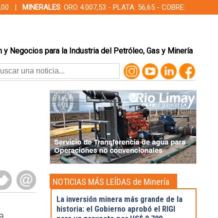
00,00 |
MINERALES
: ORO 4.007,53 - PLATA: 56,65 - COBRE:
 y Negocios para la Industria del Petróleo, Gas y Minería
NOTICIAS MÁS LEÍDAS de Minería
La inversión minera más grande de la
historia: el Gobierno aprobó el RIGI
a