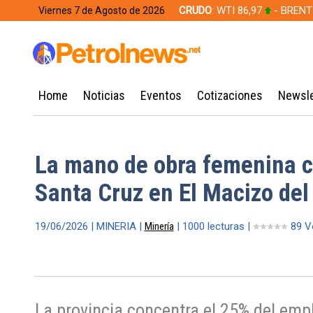
CRUDO
: WTI 86,97
- BRENT
Viernes 7 de Agosto de 2026
628,49
Home
Noticias
Eventos
Cotizaciones
Newsle
La mano de obra femenina c
Santa Cruz en El Macizo de
19/06/2026 | MINERIA |
Minería
| 1000 lecturas |
89 V
La provincia concentra el 25% del emp