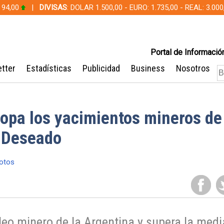
 94,00
|
DIVISAS
: DOLAR 1.500,00 - EURO: 1.735,00 - REAL: 3.0
Portal de Información
tter
Estadísticas
Publicidad
Business
Nosotros
opa los yacimientos mineros de
l Deseado
otos
leo minero de la Argentina y supera la medi