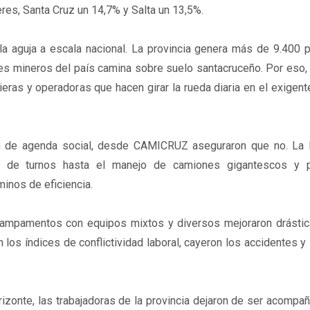
eres, Santa Cruz un 14,7% y Salta un 13,5%.
a aguja a escala nacional. La provincia genera más de 9.400 
dores mineros del país camina sobre suelo santacruceño. Por eso
ieras y operadoras que hacen girar la rueda diaria en el exigent
ón de agenda social, desde CAMICRUZ aseguraron que no. La 
to de turnos hasta el manejo de camiones gigantescos y 
inos de eficiencia.
 campamentos con equipos mixtos y diversos mejoraron drásti
 los índices de conflictividad laboral, cayeron los accidentes y
izonte, las trabajadoras de la provincia dejaron de ser acompa