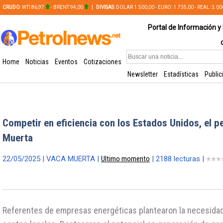
CRUDO
: WTI 86,97
- BRENT 94,00
|
DIVISAS
: DOLAR 1.500,00 - EURO: 1.735,00 - REAL: 3.0
PLATA: 56,65 - COBRE: 628,49
Portal de Información y 
Home
Noticias
Eventos
Cotizaciones
Newsletter
Estadísticas
Public
Competir en eficiencia con los Estados Unidos, el 
Muerta
22/05/2025 | VACA MUERTA |
Ultimo momento
| 2188 lecturas |
Referentes de empresas energéticas plantearon la necesidad 