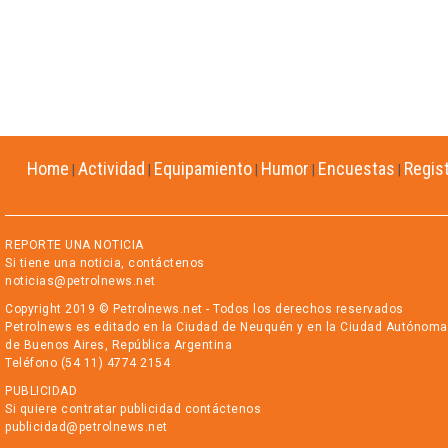
Home
Actividad
Equipamiento
Humor
Encuestas
Regis
|
|
|
|
|
REPORTE UNA NOTICIA
Si tiene una noticia, contáctenos
noticias@petrolnews.net
Copyright 2019 © Petrolnews.net - Todos los derechos reservados
Petrolnews es editado en la Ciudad de Neuquén y en la Ciudad Autónoma
de Buenos Aires, República Argentina
Teléfono (54 11) 4774 2154
PUBLICIDAD
Si quiere contratar publicidad contáctenos
publicidad@petrolnews.net