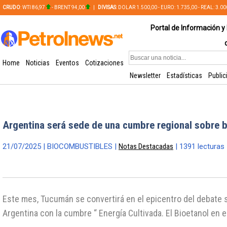
CRUDO
: WTI 86,97
- BRENT 94,00
|
DIVISAS
: DOLAR 1.500,00 - EURO: 1.735,00 - REAL: 3.0
PLATA: 56,65 - COBRE: 628,49
Portal de Información y 
Home
Noticias
Eventos
Cotizaciones
Newsletter
Estadísticas
Public
Argentina será sede de una cumbre regional sobre 
21/07/2025 | BIOCOMBUSTIBLES |
Notas Destacadas
| 1391 lecturas
Este mes, Tucumán se convertirá en el epicentro del debate s
Argentina con la cumbre “ Energía Cultivada. El Bioetanol en e