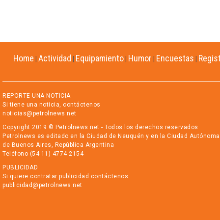
Home
Actividad
Equipamiento
Humor
Encuestas
Regis
|
|
|
|
|
REPORTE UNA NOTICIA
Si tiene una noticia, contáctenos
noticias@petrolnews.net
Copyright 2019 © Petrolnews.net - Todos los derechos reservados
Petrolnews es editado en la Ciudad de Neuquén y en la Ciudad Autónoma
de Buenos Aires, República Argentina
Teléfono (54 11) 4774 2154
PUBLICIDAD
Si quiere contratar publicidad contáctenos
publicidad@petrolnews.net