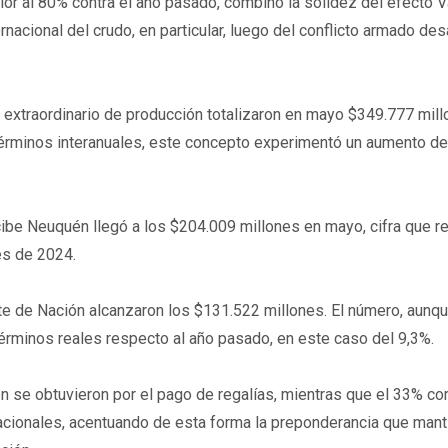
ior al 80% contra el año pasado, combinó la solidez del efecto 
rnacional del crudo, en particular, luego del conflicto armado de
on extraordinario de producción totalizaron en mayo $349.777 mill
 términos interanuales, este concepto experimentó un aumento de
be Neuquén llegó a los $204.009 millones en mayo, cifra que re
es de 2024.
rte de Nación alcanzaron los $131.522 millones. El número, aunq
rminos reales respecto al año pasado, en este caso del 9,3%.
én se obtuvieron por el pago de regalías, mientras que el 33% c
nacionales, acentuando de esta forma la preponderancia que mant