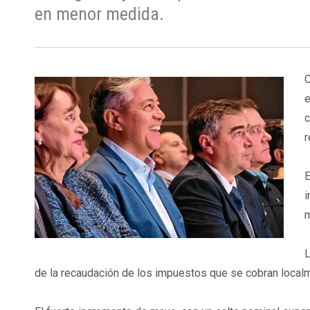
en menor medida.
C
e
c
r
E
i
m
L
de la recaudación de los impuestos que se cobran localm