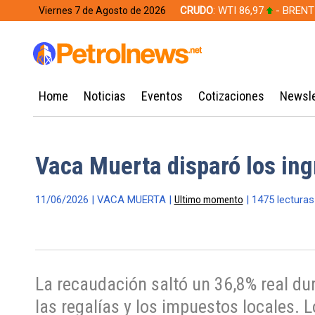
CRUDO
: WTI 86,97
- BRENT
Viernes 7 de Agosto de 2026
628,49
Home
Noticias
Eventos
Cotizaciones
Newsle
Vaca Muerta disparó los in
11/06/2026 | VACA MUERTA |
Ultimo momento
| 1475 lecturas
La recaudación saltó un 36,8% real dur
las regalías y los impuestos locales.