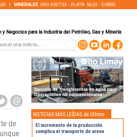
00,00 |
MINERALES
: ORO 4.007,53 - PLATA: 56,65 - COBRE:
 y Negocios para la Industria del Petróleo, Gas y Minería
NOTICIAS MÁS LEÍDAS de Ultimo
momento
rte de
El incremento de la producción
complica el transporte de arena
aunque