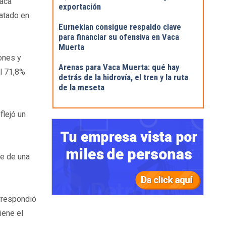
Vaca
exportación
satado en
Eurnekian consigue respaldo clave
para financiar su ofensiva en Vaca
Muerta
ones y
Arenas para Vaca Muerta: qué hay
l 71,8%
detrás de la hidrovía, el tren y la ruta
de la meseta
flejó un
ue de una
orrespondió
iene el