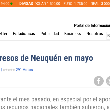
 94,00
|
DIVISAS
: DOLAR 1.500,00 - EURO: 1.735,00 - REAL: 3.0
Portal de Información
tter
Estadísticas
Publicidad
Business
Nosotros
gresos de Neuquén en mayo
 |
291 Votos
ante el mes pasado, en especial por el apo
 Los recursos nacionales también subieron, 